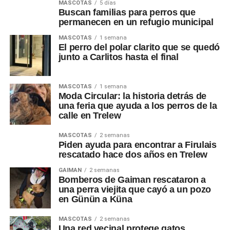
MASCOTAS
5 días
Buscan familias para perros que
permanecen en un refugio municipal
MASCOTAS
1 semana
El perro del polar clarito que se quedó
junto a Carlitos hasta el final
MASCOTAS
1 semana
Moda Circular: la historia detrás de
una feria que ayuda a los perros de la
calle en Trelew
MASCOTAS
2 semanas
Piden ayuda para encontrar a Firulais
rescatado hace dos años en Trelew
GAIMAN
2 semanas
Bomberos de Gaiman rescataron a
una perra viejita que cayó a un pozo
en Günün a Küna
MASCOTAS
2 semanas
Una red vecinal protege gatos