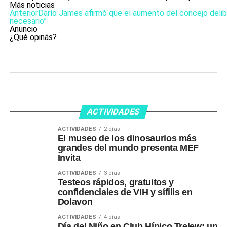
Más noticias
Anterior
Darío James afirmó que el aumento del concejo deliber
necesario”
Anuncio
¿Qué opinás?
ACTIVIDADES
ACTIVIDADES
2 días
El museo de los dinosaurios más
grandes del mundo presenta MEF
Invita
ACTIVIDADES
3 días
Testeos rápidos, gratuitos y
confidenciales de VIH y sífilis en
Dolavon
ACTIVIDADES
4 días
Día del Niño en Club Hípico Trelew: un