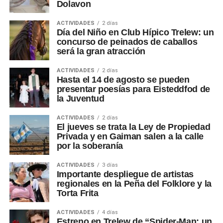
Dolavon
ACTIVIDADES
2 días
Día del Niño en Club Hípico Trelew: un
concurso de peinados de caballos
será la gran atracción
ACTIVIDADES
2 días
Hasta el 14 de agosto se pueden
presentar poesías para Eisteddfod de
la Juventud
ACTIVIDADES
2 días
El jueves se trata la Ley de Propiedad
Privada y en Gaiman salen a la calle
por la soberanía
ACTIVIDADES
3 días
Importante despliegue de artistas
regionales en la Peña del Folklore y la
Torta Frita
ACTIVIDADES
4 días
Estreno en Trelew de “Spider-Man: un