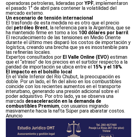
operadoras petroleras, lideradas por
YPF
, implementaron
el pasado 1° de abril para contener la volatilidad del
mercado externo.
Un escenario de tensión internacional
El trasfondo de esta medida no es otro que el precio
del
petróleo Brent
, la referencia para la Argentina, que se
ha mantenido firme en torno a los
100 dólares por barril
.
El recrudecimiento de las tensiones en Medio Oriente
durante el último mes disparó los costos de importación y
logística, creando una brecha que ya es insostenible para
las refinerías locales.
Expertos consultados por
El Valle Online (EVO)
estiman
que el “atraso” de los precios en el surtidor respecto a la
paridad de importación se ubica entre el
15% y el 18%
.
El impacto en el bolsillo local
En el Valle Inferior del Río Chubut, la preocupación es
doble. Por un lado, el fin del alivio en los combustibles
coincide con los recientes aumentos en el transporte
interurbano, generando una presión adicional sobre el
poder adquisitivo. Por otro lado, ya se observa una
marcada
desaceleración en la demanda de
combustibles Premium
, con usuarios migrando
masivamente hacia la nafta Súper para abaratar costos.
Anuncio