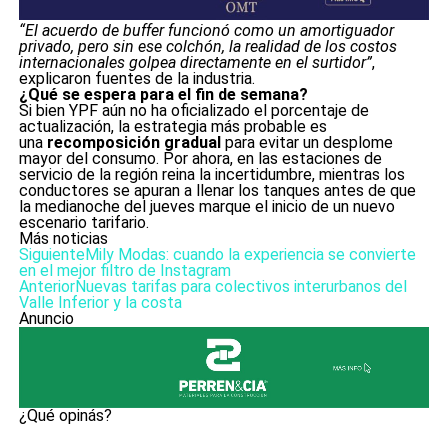
“El acuerdo de buffer funcionó como un amortiguador
privado, pero sin ese colchón, la realidad de los costos
internacionales golpea directamente en el surtidor”
,
explicaron fuentes de la industria.
¿Qué se espera para el fin de semana?
Si bien YPF aún no ha oficializado el porcentaje de
actualización, la estrategia más probable es
una
recomposición gradual
para evitar un desplome
mayor del consumo. Por ahora, en las estaciones de
servicio de la región reina la incertidumbre, mientras los
conductores se apuran a llenar los tanques antes de que
la medianoche del jueves marque el inicio de un nuevo
escenario tarifario.
Más noticias
Siguiente
Mily Modas: cuando la experiencia se convierte
en el mejor filtro de Instagram
Anterior
Nuevas tarifas para colectivos interurbanos del
Valle Inferior y la costa
Anuncio
¿Qué opinás?