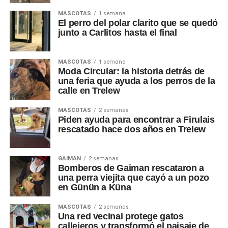
MASCOTAS
1 semana
El perro del polar clarito que se quedó
junto a Carlitos hasta el final
MASCOTAS
1 semana
Moda Circular: la historia detrás de
una feria que ayuda a los perros de la
calle en Trelew
MASCOTAS
2 semanas
Piden ayuda para encontrar a Firulais
rescatado hace dos años en Trelew
GAIMAN
2 semanas
Bomberos de Gaiman rescataron a
una perra viejita que cayó a un pozo
en Günün a Küna
MASCOTAS
2 semanas
Una red vecinal protege gatos
callejeros y transformó el paisaje de