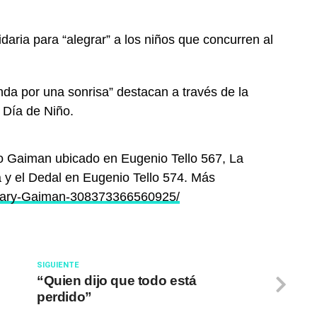
aria para “alegrar” a los niños que concurren al
nda por una sonrisa” destacan a través de la
l Día de Niño.
o Gaiman ubicado en Eugenio Tello 567, La
y el Dedal en Eugenio Tello 574. Más
otary-Gaiman-308373366560925/
SIGUIENTE
“Quien dijo que todo está
perdido”