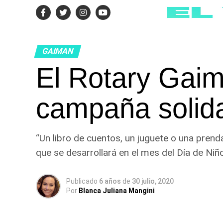
GAIMAN
El Rotary Gai
campaña solida
“Un libro de cuentos, un juguete o una prenda
que se desarrollará en el mes del Día de Niño
Publicado
6 años
de
30 julio, 2020
Por
Blanca Juliana Mangini