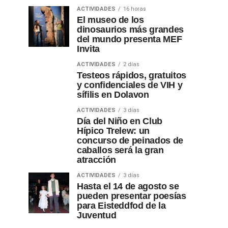
ACTIVIDADES
16 horas
El museo de los
dinosaurios más grandes
del mundo presenta MEF
Invita
ACTIVIDADES
2 días
Testeos rápidos, gratuitos
y confidenciales de VIH y
sífilis en Dolavon
ACTIVIDADES
3 días
Día del Niño en Club
Hípico Trelew: un
concurso de peinados de
caballos será la gran
atracción
ACTIVIDADES
3 días
Hasta el 14 de agosto se
pueden presentar poesías
para Eisteddfod de la
Juventud