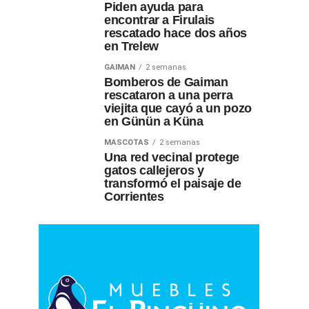
Piden ayuda para
encontrar a Firulais
rescatado hace dos años
en Trelew
GAIMAN
2 semanas
Bomberos de Gaiman
rescataron a una perra
viejita que cayó a un pozo
en Günün a Küna
MASCOTAS
2 semanas
Una red vecinal protege
gatos callejeros y
transformó el paisaje de
Corrientes