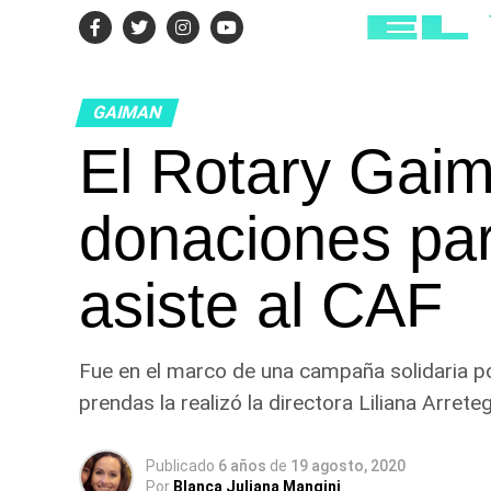
GAIMAN
El Rotary Gai
donaciones par
asiste al CAF
Fue en el marco de una campaña solidaria por
prendas la realizó la directora Liliana Arreteg
Publicado
6 años
de
19 agosto, 2020
Por
Blanca Juliana Mangini