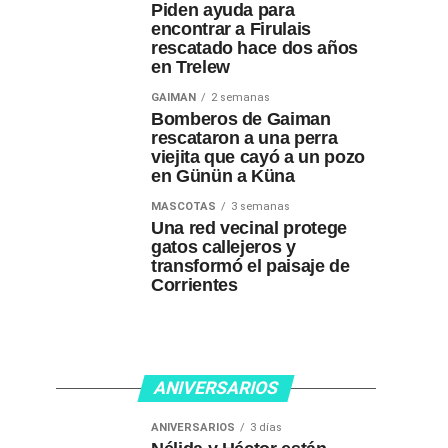
Piden ayuda para
encontrar a Firulais
rescatado hace dos años
en Trelew
GAIMAN
2 semanas
Bomberos de Gaiman
rescataron a una perra
viejita que cayó a un pozo
en Günün a Küna
MASCOTAS
3 semanas
Una red vecinal protege
gatos callejeros y
transformó el paisaje de
Corrientes
ANIVERSARIOS
ANIVERSARIOS
3 días