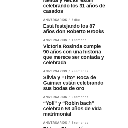
Nélida y Héctor están
celebrando los 31 años de
casados
ANIVERSARIOS
6 días
Está festejando los 87
años don Roberto Brooks
ANIVERSARIOS
1 semana
Victoria Rosinda cumple
90 años con una historia
que merece ser contada y
celebrada
ANIVERSARIOS
2 semanas
Silvia y “Tito” Roca de
Gaiman están celebrando
sus bodas de oro
ANIVERSARIOS
2 semanas
“Yoli” y “Robin bach”
celebran 53 años de vida
matrimonial
ANIVERSARIOS
3 semanas