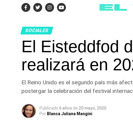
SOCIALES
El Eisteddfod 
realizará en 2
El Reino Unido es el segundo país más afec
postergar la celebración del festival internac
Publicado
6 años
de
20 mayo, 2020
Por
Blanca Juliana Mangini