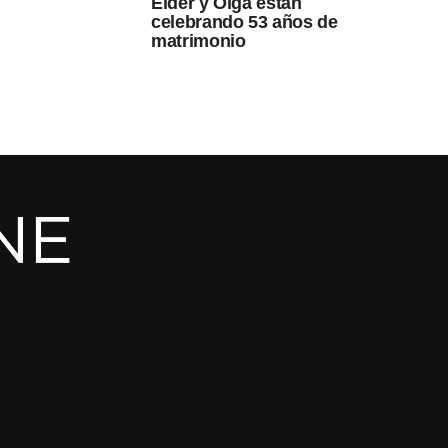
Elder y Olga están
celebrando 53 años de
matrimonio