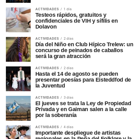
ACTIVIDADES
1 día
Testeos rápidos, gratuitos y
confidenciales de VIH y sífilis en
Dolavon
ACTIVIDADES
2 días
Día del Niño en Club Hípico Trelew: un
concurso de peinados de caballos
será la gran atracción
ACTIVIDADES
2 días
Hasta el 14 de agosto se pueden
presentar poesías para Eisteddfod de
la Juventud
ACTIVIDADES
3 días
El jueves se trata la Ley de Propiedad
Privada y en Gaiman salen a la calle
por la soberanía
ACTIVIDADES
4 días
Importante despliegue de artistas
regionales en la Peña del Folklore y la