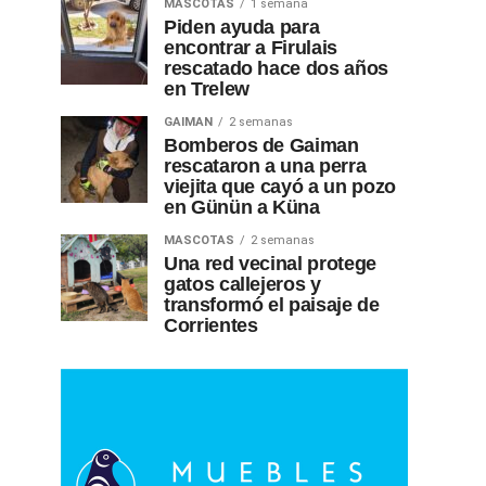
MASCOTAS
1 semana
Piden ayuda para
encontrar a Firulais
rescatado hace dos años
en Trelew
GAIMAN
2 semanas
Bomberos de Gaiman
rescataron a una perra
viejita que cayó a un pozo
en Günün a Küna
MASCOTAS
2 semanas
Una red vecinal protege
gatos callejeros y
transformó el paisaje de
Corrientes