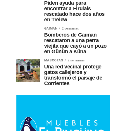
Piden ayuda para
encontrar a Firulais
rescatado hace dos años
en Trelew
GAIMAN
2 semanas
Bomberos de Gaiman
rescataron a una perra
viejita que cayó a un pozo
en Günün a Küna
MASCOTAS
2 semanas
Una red vecinal protege
gatos callejeros y
transformó el paisaje de
Corrientes