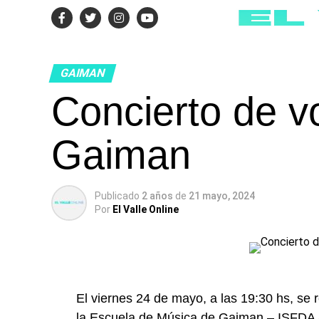
GAIMAN
Concierto de v
Gaiman
Publicado
2 años
de
21 mayo, 2024
Por
El Valle Online
El viernes 24 de mayo, a las 19:30 hs, se r
la
Escuela de Música de Gaiman – ISFDA