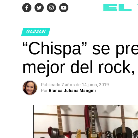
GAIMAN
“Chispa” se pr
mejor del rock,
Publicado
7 años
de
14 junio, 2019
Por
Blanca Juliana Mangini