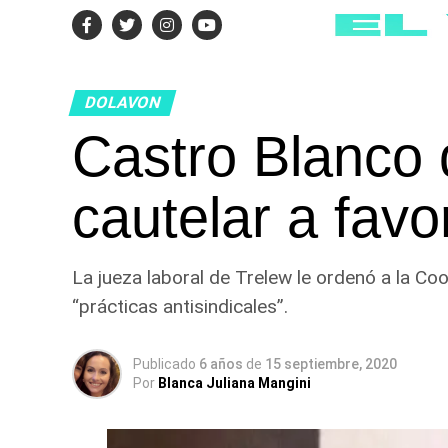
DOLAVON
Castro Blanco
cautelar a fav
La jueza laboral de Trelew le ordenó a la Coo
“prácticas antisindicales”.
Publicado
6 años
de
15 septiembre, 2020
Por
Blanca Juliana Mangini