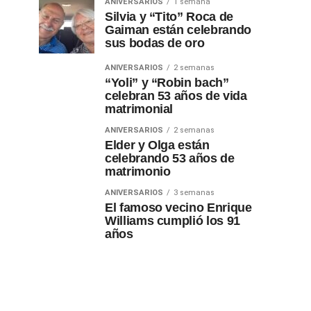
ANIVERSARIOS
1 semana
Silvia y “Tito” Roca de
Gaiman están celebrando
sus bodas de oro
ANIVERSARIOS
2 semanas
“Yoli” y “Robin bach”
celebran 53 años de vida
matrimonial
ANIVERSARIOS
2 semanas
Elder y Olga están
celebrando 53 años de
matrimonio
ANIVERSARIOS
3 semanas
El famoso vecino Enrique
Williams cumplió los 91
años