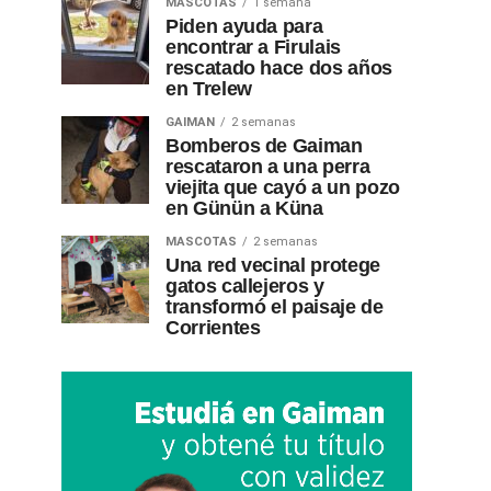
MASCOTAS
1 semana
Piden ayuda para
encontrar a Firulais
rescatado hace dos años
en Trelew
GAIMAN
2 semanas
Bomberos de Gaiman
rescataron a una perra
viejita que cayó a un pozo
en Günün a Küna
MASCOTAS
2 semanas
Una red vecinal protege
gatos callejeros y
transformó el paisaje de
Corrientes