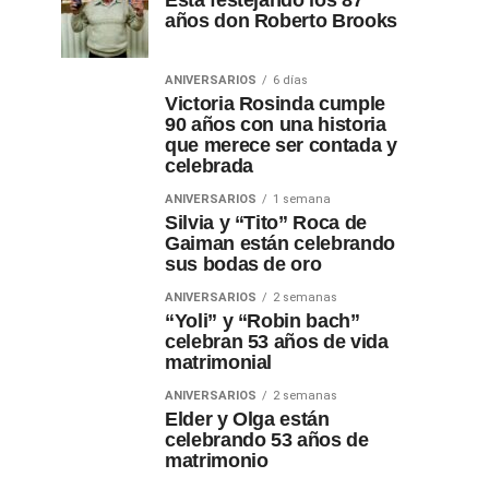
Está festejando los 87
años don Roberto Brooks
ANIVERSARIOS
6 días
Victoria Rosinda cumple
90 años con una historia
que merece ser contada y
celebrada
ANIVERSARIOS
1 semana
Silvia y “Tito” Roca de
Gaiman están celebrando
sus bodas de oro
ANIVERSARIOS
2 semanas
“Yoli” y “Robin bach”
celebran 53 años de vida
matrimonial
ANIVERSARIOS
2 semanas
Elder y Olga están
celebrando 53 años de
matrimonio