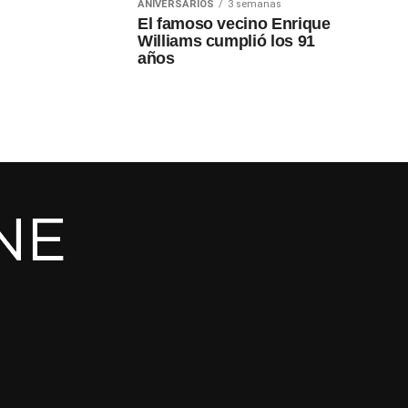
ANIVERSARIOS
3 semanas
El famoso vecino Enrique
Williams cumplió los 91
años