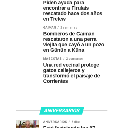
Piden ayuda para
encontrar a Firulais
rescatado hace dos años
en Trelew
GAIMAN
2 semanas
Bomberos de Gaiman
rescataron a una perra
viejita que cayó a un pozo
en Günün a Küna
MASCOTAS
2 semanas
Una red vecinal protege
gatos callejeros y
transformó el paisaje de
Corrientes
ANIVERSARIOS
ANIVERSARIOS
3 días