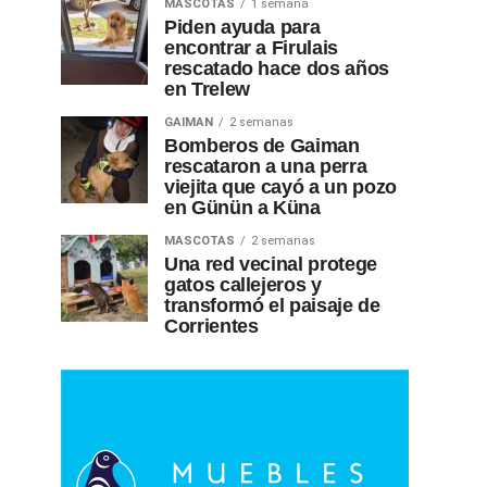
MASCOTAS
1 semana
Piden ayuda para
encontrar a Firulais
rescatado hace dos años
en Trelew
GAIMAN
2 semanas
Bomberos de Gaiman
rescataron a una perra
viejita que cayó a un pozo
en Günün a Küna
MASCOTAS
2 semanas
Una red vecinal protege
gatos callejeros y
transformó el paisaje de
Corrientes