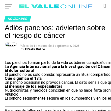
NOVEDADES
Adiós panchos: advierten sobre
el riesgo de cáncer
Publicado
11 meses
de
4 septiembre, 2025
Por
El Valle Online
Los panchos forman parte de la vida cotidiana: cumpleaños infa
La
Agencia Internacional para la Investigación del Cáncer
El dolor cultural
El pancho no es solo comida: representa un ritual compartido
Qué significa el 18%
Un pancho ocasional no provoca cáncer. El dato señala que q
El mensaje de los especialistas
Nutricionistas y médicos coinciden en que no hace falta proh
Anuncio
El pancho seguramente seguirá en los cumpleaños y en los en
Para más detalles sobre este y otros sucesos en la región, v